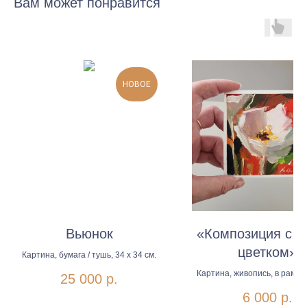
Вам может понравится
НОВОЕ
Н
Вьюнок
«Композиция с 
цветком»
Картина, бумага / тушь, 34 х 34 см.
Картина, живопись, в раме 
25 000
р.
бумага, масло
6 000
р.